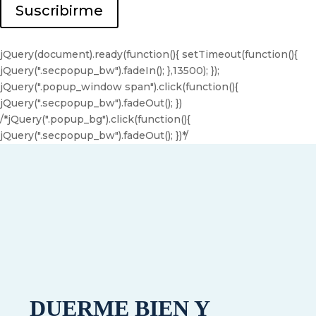
a
r
Suscribirme
i
e
l
y
*
a
jQuery(document).ready(function(){ setTimeout(function(){
p
jQuery(".secpopup_bw").fadeIn(); },13500); });
e
jQuery(".popup_window span").click(function(){
l
jQuery(".secpopup_bw").fadeOut(); })
l
/*jQuery(".popup_bg").click(function(){
i
jQuery(".secpopup_bw").fadeOut(); })*/
d
o
*
DUERME BIEN Y