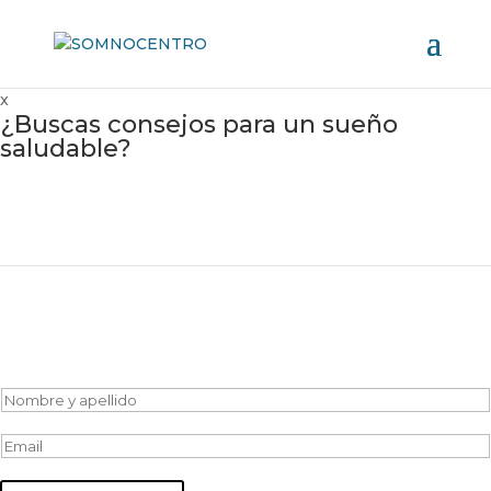
x
¿Buscas consejos para un sueño
saludable?
Suscríbete y descarga material exclusivo
N
o
E
m
m
b