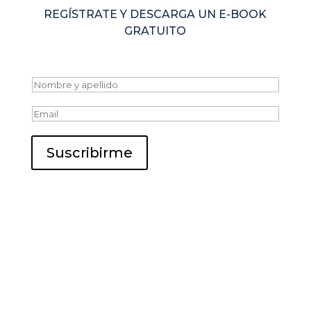
REGÍSTRATE Y DESCARGA UN E-BOOK
GRATUITO
N
o
E
m
m
b
a
r
Suscribirme
i
e
l
y
*
a
p
e
l
l
i
d
o