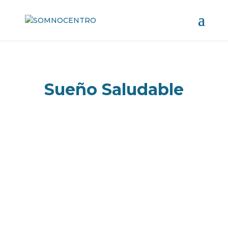
Sueño Saludable
El Día Mundial del Sueño 2024 incorpora el
tema Equidad del sueño para la...